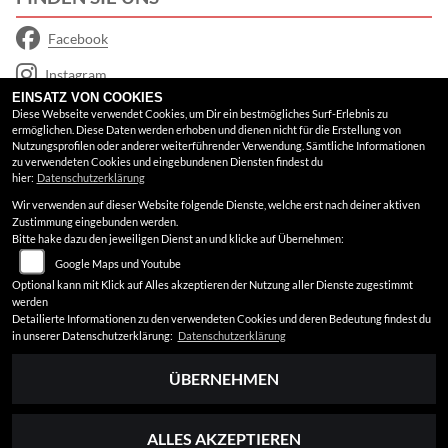
Facebook
Instagram
EINSATZ VON COOKIES
Google Maps
Diese Webseite verwendet Cookies, um Dir ein bestmögliches Surf-Erlebnis zu
ermöglichen. Diese Daten werden erhoben und dienen nicht für die Erstellung von
Nutzungsprofilen oder anderer weiterführender Verwendung. Sämtliche Informationen
RECHTLICHES
zu verwendeten Cookies und eingebundenen Diensten findest du
hier:
Datenschutzerklärung
Wir verwenden auf dieser Website folgende Dienste, welche erst nach deiner aktiven
AGB
Zustimmung eingebunden werden.
Bitte hake dazu den jeweiligen Dienst an und klicke auf Übernehmen:
Impressum
Google Maps und Youtube
Datenschutz
Optional kann mit Klick auf Alles akzeptieren der Nutzung aller Dienste zugestimmt
werden
Disclaimer
Detailierte Informationen zu den verwendeten Cookies und deren Bedeutung findest du
in unserer Datenschutzerklärung:
Datenschutzerklärung
Barrierefreiheit
ÜBERNEHMEN
ALLES AKZEPTIEREN