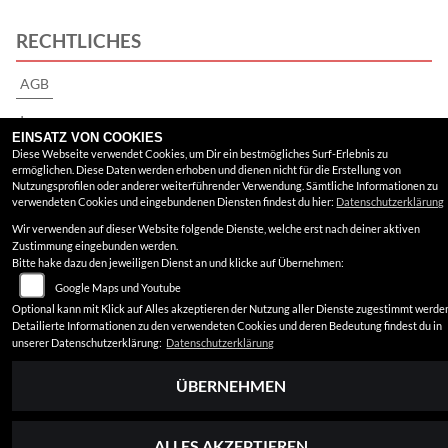
RECHTLICHES
AGB
Impressum
EINSATZ VON COOKIES
Diese Webseite verwendet Cookies, um Dir ein bestmögliches Surf-Erlebnis zu
Datenschutz
ermöglichen. Diese Daten werden erhoben und dienen nicht für die Erstellung von
Nutzungsprofilen oder anderer weiterführender Verwendung. Sämtliche Informationen zu
Disclaimer
verwendeten Cookies und eingebundenen Diensten findest du hier:
Datenschutzerklärung
Wir verwenden auf dieser Website folgende Dienste, welche erst nach deiner aktiven
Barrierefreiheit
Zustimmung eingebunden werden.
Bitte hake dazu den jeweiligen Dienst an und klicke auf Übernehmen:
Google Maps und Youtube
Optional kann mit Klick auf Alles akzeptieren der Nutzung aller Dienste zugestimmt werde
Detailierte Informationen zu den verwendeten Cookies und deren Bedeutung findest du in
unserer Datenschutzerklärung:
Datenschutzerklärung
ÜBERNEHMEN
ALLES AKZEPTIEREN