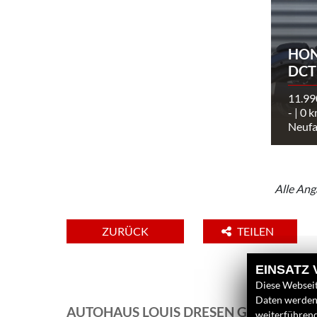
HON
DCT
11.99
- | 0 
Neufa
Alle Ang
ZURÜCK
TEILEN
EINSATZ
Diese Webseit
Daten werden 
AUTOHAUS LOUIS DRESEN GMBH
weiterführen