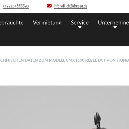
+492154886690
info-willich@dresen.de
ebrauchte
Vermietung
Service
Unternehm
TECHNISCHEN DATEN ZUM MODELL CMX1100 REBEL DCT VON HON
He