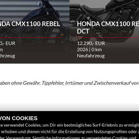
DA CMX1100 REBEL
HONDA CMX1100 RE
DCT
0,- EUR
12.290,- EUR
km
2026 | 0 km
hrzeug
Neufahrzeug
aben ohne Gewähr. Tippfehler, Irrtümer und Zwischenverkauf vor
 VON COOKIES
e verwendet Cookies, um Dir ein bestmögliches Surf-Erlebnis zu ermögl
erhoben und dienen nicht für die Erstellung von Nutzungsprofilen oder
LINKS
FINDEN SIE
der Verwendung. Sämtliche Informationen zu verwendeten Cookies und