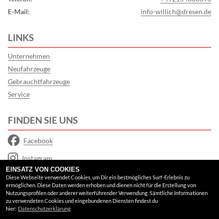
E-Mail:
info-willich@dresen.de
LINKS
Unternehmen
Neufahrzeuge
Gebrauchtfahrzeuge
Service
FINDEN SIE UNS
Facebook
Instagram
EINSATZ VON COOKIES
Google Maps
Diese Webseite verwendet Cookies, um Dir ein bestmögliches Surf-Erlebnis zu
ermöglichen. Diese Daten werden erhoben und dienen nicht für die Erstellung von
Nutzungsprofilen oder anderer weiterführender Verwendung. Sämtliche Informationen
RECHTLICHES
zu verwendeten Cookies und eingebundenen Diensten findest du
hier:
Datenschutzerklärung