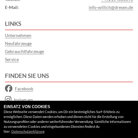
E-Mail:
info-willich@dresen.de
LINKS
Unternehmen
Neufahrzeuge
Gebrauchtfahrzeuge
Service
FINDEN SIE UNS
Facebook
Instagram
EINSATZ VON COOKIES
Google Maps
Diese Webseite verwendet Cookies, um Dir ein bestmögliches Surf-Erlebnis zu
ermöglichen. Diese Daten werden erhoben und dienen nicht für die Erstellung von
Nutzungsprofilen oder anderer weiterführender Verwendung. Sämtliche Informationen
RECHTLICHES
zu verwendeten Cookies und eingebundenen Diensten findest du
hier:
Datenschutzerklärung